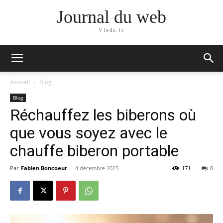
Journal du web
Vleds.fr
Accueil
Blog
Blog
Réchauffez les biberons où
que vous soyez avec le
chauffe biberon portable
Par
Fabien Boncoeur
-
4 décembre 2025
171
0